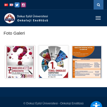
İçeriğe
Navigasyona
atla
atla
Menüy
Geç
Foto Galeri
© Dokuz Eylül Üniversitesi - Onkoloji Enstitüsü