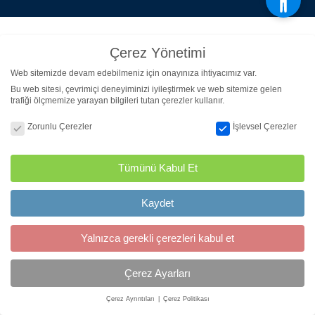
Çerez Yönetimi
Web sitemizde devam edebilmeniz için onayınıza ihtiyacımız var.
Bu web sitesi, çevrimiçi deneyiminizi iyileştirmek ve web sitemize gelen
trafiği ölçmemize yarayan bilgileri tutan çerezler kullanır.
Çerez Yönetimi
Zorunlu Çerezler
İşlevsel Çerezler
Tümünü Kabul Et
Kaydet
Yalnızca gerekli çerezleri kabul et
Çerez Ayarları
Çerez Ayrıntıları
Çerez Politikası
Çerez Yönetimi